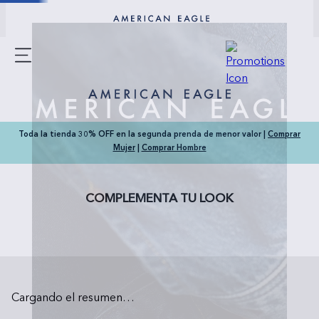
Toda la tienda 30% OFF en la segunda prenda de menor valor |
Comprar
Mujer
|
Comprar Hombre
COMPLEMENTA TU LOOK
Cargando el resumen…