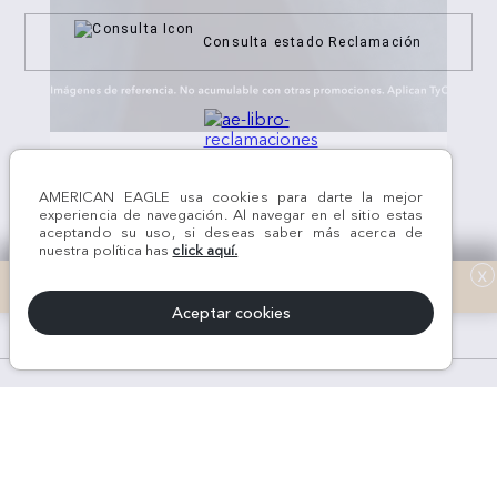
Consulta estado Reclamación
¡Síguenos en nuestras
REDES SOCIALES!
AMERICAN EAGLE usa cookies para darte la mejor
experiencia de navegación. Al navegar en el sitio estas
aceptando su uso, si deseas saber más acerca de
nuestra política has
click aquí.
x
Aceptar cookies
#AEJEANS #AerieREALCOL
© Todos los derechos reservados AE 2024 | KROKOM S.A.C | RUC Nro.
20611289368 | Perú