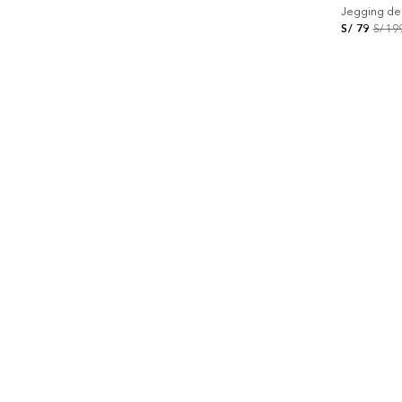
Jegging de 
S/
79
S/
19