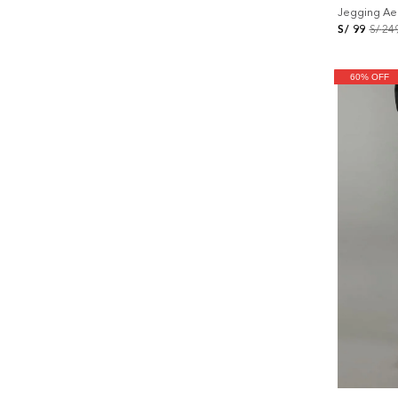
Jegging Ae 
S/
99
S/
24
60% OFF
+