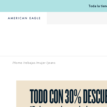
Toda la tie
/Home
/
rebajas
/
mujer
/
jeans