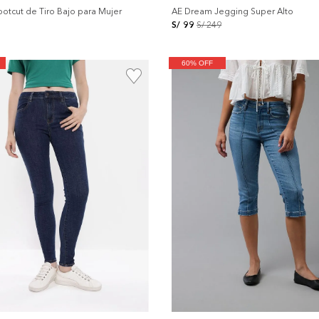
ootcut de Tiro Bajo para Mujer
AE Dream Jegging Super Alto
S/
99
S/
249
60% OFF
+