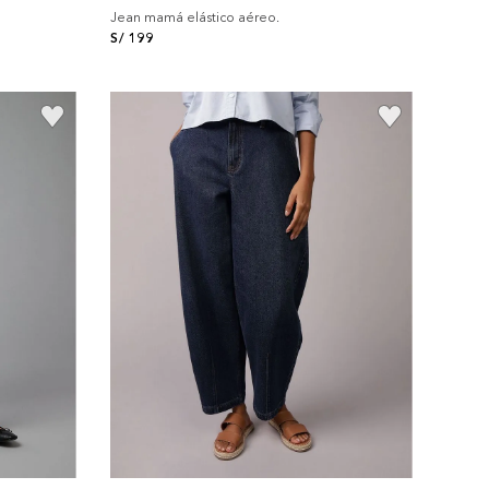
Jean mamá elástico aéreo.
S/
199
+