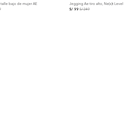
talle bajo de mujer AE
Jegging Ae tiro alto, Ne(x)t Level
9
S/
99
S/
249