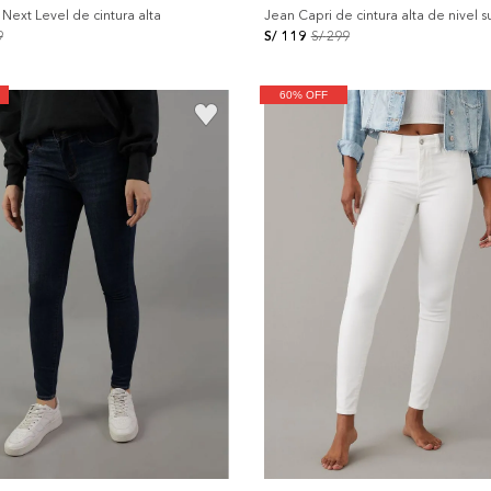
Next Level de cintura alta
Jean Capri de cintura alta de nivel s
9
S/
119
S/
299
60% OFF
+