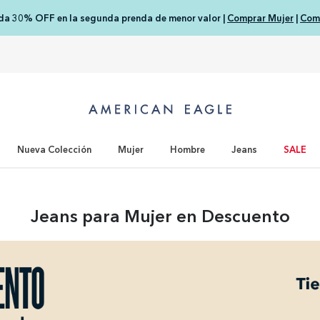
nda 30% OFF en la segunda prenda de menor valor |
Comprar Mujer
|
Com
Nueva Colección
Mujer
Hombre
Jeans
SALE
Jeans para Mujer en Descuento