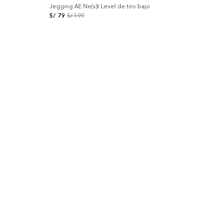
Jegging AE Ne(x)t Level de tiro bajo
S/
79
S/
199