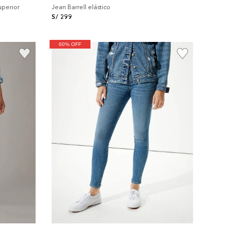
uperior
Jean Barrell elástico
S/
299
60% OFF
+