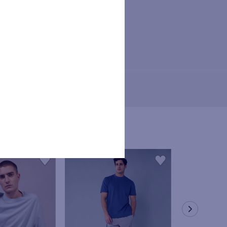
nservados hasta que revoque su
O. Los titulares de los datos
r los derechos de acceso,
osición a través de los canales
rios.
a de tratamiento de datos
iera de las tiendas físicas
s de los anteriores derechos,
 a retirar el consentimiento
o mediante el envío de correo
rada de consentimiento afecte a
or a la retirada del mismo.
tendido en el ejercicio de los
e los datos personales podrá
nte la Autoridad Nacional de
atos obligatorios: Nombre, ID,
trónico, celular), no se podrán
teriormente descritas.