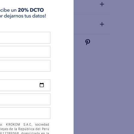
Materiales y Cuidado
Talla y Fit
 a: KROKOM S.A.C, sociedad
 leyes de la República del Perú
0611289368, domiciliada en la