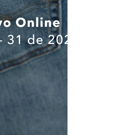
responsable del tratamien
tratamientos, los destinatarios
ejercicio de mis derechos ARCO;
suministrado es verídica, compl
comprobable; por lo tanto, cua
suministrada será de mi única 
que exonera a la Compañía de
autoridades judiciales y/o adm
cuidadosamente el contenido
política de tratamiento de dat
haberlas comprendido a cabalid
sus alcances e implicaciones,
Información Importante sobre
personales.
Destinatarios. Los destinat
suministrados son (a) KROK
COMPLEMENTA TU LOOK
proveedor de almacenamiento de
de contacto; y (c) Administraci
se requiera de acuerdo con la l
Flujo transfronterizo. Los d
serán alojados en Colombia p
proveedor de almacenamiento de
de contacto.
Banco de Datos y Tiempo. Los 
serán almacenados en el Banco
código de RNPDP se encuentra