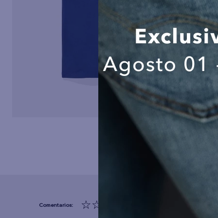
☆
☆
☆
☆
☆
(0 comentarios)