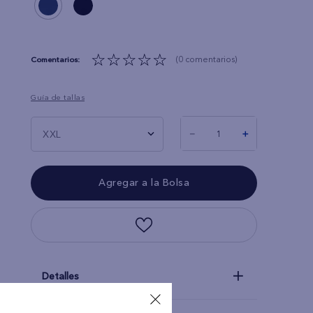
☆
☆
☆
☆
☆
(0 comentarios)
Guía de tallas
－
＋
XXL
Detalles