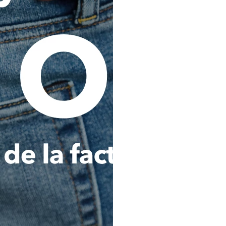
terceros para la oferta de serv
Consultar, reportar, procesar 
que se refiera a mi comportamie
cualquier Operador de la Inf
buró de crédito) o a cualquier 
pública o privada, nacional, 
administre o maneje bases de d
esta autorización implica que, 
y/o tengan acceso a los Op
entidades o fuentes de i
mencionadas, podrán cono
conformidad con la legislación 
Analizar, evaluar y consultar 
Titular de los datos personale
lavado de activos y financiaci
por cualquier autoridad naciona
cumplir y ejecutar del contrat
que haya contratado con La C
podrá ser igualmente utilizada 
Transferir internacionalmen
sociedad Comodín S.A.S. dom
Colombia), y/o a otras empres
Holding del que es o sea parte
societario o accionarial con e
cumplir con las finalidades señ
Estas transferencias se realiza
con medidas adecuadas de prote
Al expresar mi consentimien
informado en forma clara y pre