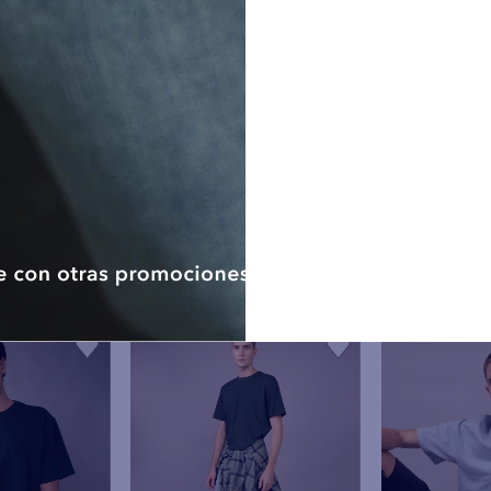
competente. Los datos serán co
consentimiento.
Ejercicio de los derechos ARC
personales podrán ejerce
rectificación, cancelación y op
No hay comenta
dispuestos en la polític
www.aeo.com.pe o en cualqu
American Eagle de Perú. Ademá
como titular tendrán derecho
otorgado en cualquier moment
electrónico, sin que dicha reti
la licitud del tratamiento anteri
De considerar que no ha sido a
derechos ARCO, el titular d
presentar una reclamación a
Protección de Datos Personales.
Nota: De no proporcionar los d
datos de contacto (correo elec
llevar a cabo las finalidades an