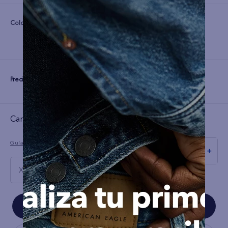
Color:
Precio:
S/
179
Cargando el resumen…
Guía de tallas
－
＋
XXL