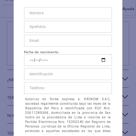
BACK TO TOP
Ayuda
¡NEWSLETTER AEO!
ÚNETE A
#AEPERU
Y RECIBE UN REGALO ESPECIAL
Fecha de nacimiento
SUSCRIBIRSE
¿NECESITAS AYUDA?
TÉRMINOS Y CONDICIONES
Autorizo en forma expresa a: KROKOM S.A.C,
sociedad legalmente constituida bajo las leyes de la
República del Perú e identificada con RUC Nro.
20611289368, domiciliada en la provincia de San
NUESTRA MARCA
Isidro en la providencia de Lima e inscrita en la
Partida Electrónica Nro. 15350240 del Registro de
Personas Jurídicas de la Oficina Registral de Lima,
asimismo a aquellas sociedades en las que éstas
TÉRMINOS LEGALES
tengan participación, con las que se fusionen o