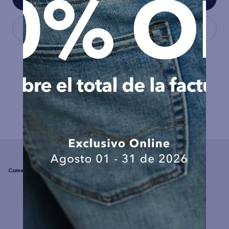
COMPLEMENTA TU LOOK
☆
☆
☆
☆
☆
(0 comentarios)