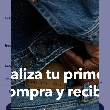
Color:
Precio:
S/
69
☆
☆
☆
☆
☆
(0 comentarios)
Guía de tallas
－
＋
M