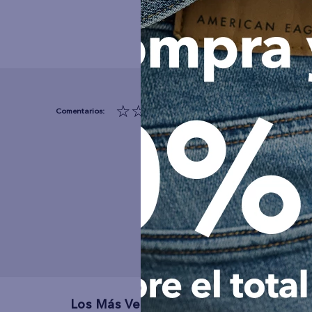
☆
☆
☆
☆
☆
(0 comentarios)
Los Más Vendidos