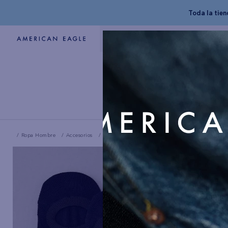
Toda la tie
Ropa Hombre
Accesorios
Paquete de 3 medias taloneras Hombre AE