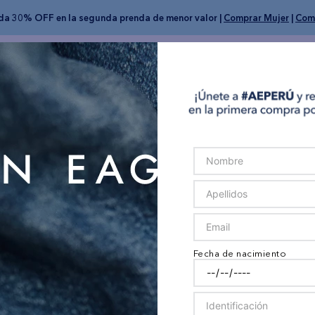
nda 30% OFF en la segunda prenda de menor valor |
Comprar Mujer
|
Com
Nueva Colección
Mujer
Hombre
Jeans
SALE
Fecha de nacimiento