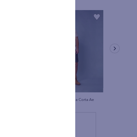
lla, a fin de que éstas puedan
aladas en los puntos anteriores.
rán a destinatarios que cumplan
cción de datos personales.
to declaro: (i) que he sido
cisa por La Compañía sobre: el
to, las finalidades de los
, el flujo transfronterizo y el
 (ii) que la información que he
eta, exacta, actualizada, real y
lquier error en la información
y exclusiva responsabilidad, lo
 su responsabilidad ante las
inistrativas; (iii) haber leído
 de esta autorización, y la
os de la American Eagle Perú, y
ad, razón por la cual entiendo
 el tratamiento de los datos
Manga Corta Ae
Polo sin Cuello Manga Corta Ae
ario de los datos personales
OM S.A.C; (b) COMODÍN S.A.S
 banco de datos, y actividades
ón Pública en los casos que así
egislación vigente.
SCRIBIRSE
atos personales suministrados