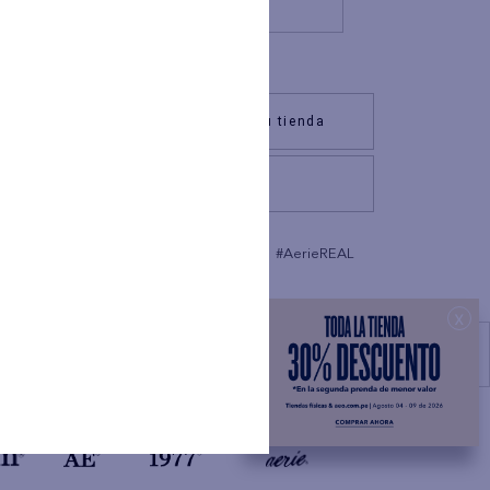
or la sociedad COMODÍN S.A.S
 banco de datos, y actividades
datos personales suministrados
 de Datos de “Clientes” , cuyo
 en trámite ante la autoridad
o
nservados hasta que revoque su
Encuentra tu tienda
O. Los titulares de los datos
Escríbenos
r los derechos de acceso,
osición a través de los canales
a de tratamiento de datos
iera de las tiendas físicas
s de los anteriores derechos,
#AExME
#AerieREAL
 a retirar el consentimiento
o mediante el envío de correo
rada de consentimiento afecte a
x
or a la retirada del mismo.
tendido en el ejercicio de los
Ayuda
e los datos personales podrá
nte la Autoridad Nacional de
atos obligatorios: Nombre, ID,
trónico, celular), no se podrán
teriormente descritas.