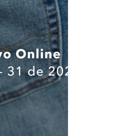
societario o accionarial con e
cumplir con las finalidades señ
Estas transferencias se realiza
con medidas adecuadas de prote
Al expresar mi consentimien
informado en forma clara y pre
responsable del tratamien
tratamientos, los destinatarios
ejercicio de mis derechos ARCO;
suministrado es verídica, compl
comprobable; por lo tanto, cua
suministrada será de mi única 
que exonera a la Compañía de
autoridades judiciales y/o adm
cuidadosamente el contenido
política de tratamiento de dat
haberlas comprendido a cabalid
sus alcances e implicaciones,
Información Importante sobre
personales.
nga Corta Ae
Jean Slim Straight Ae
Polo sin Cuello 
Destinatarios. Los destinat
suministrados son (a) KROK
proveedor de almacenamiento de
de contacto; y (c) Administraci
AEO!
se requiera de acuerdo con la l
PERU
SU
Flujo transfronterizo. Los d
O ESPECIAL