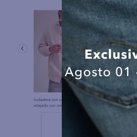
Sudadera con capucha de lujo
Polo sin Cuello Ma
relajado con cremallera completa
¡NEWSLETTER 
ÚNETE A
#AE
Y RECIBE UN REGAL