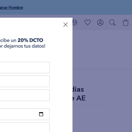
prar Hombre
Promociones
Paquete de 3 medias
taloneras Hombre AE
S/
69
Precio: