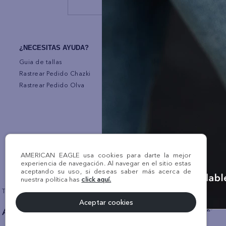
TÉRMINOS Y CONDICIONES
¿NECESITAS AYUDA?
Política de Cambios y Garantias
Guia de tallas
Términos y condiciones
Rastrear Pedido Chazki
Tratamiento de datos
Rastrear Pedido Olva
Política de Cookies
TERMINOS LEGALES
Promociones
AMERICAN EAGLE usa cookies para darte la mejor
experiencia de navegación. Al navegar en el sitio estas
aceptando su uso, si deseas saber más acerca de
nuestra política has
click aquí.
Todos los derechos reservados AE 2024 | KROKOM S.A.C | RUC Nro. 20
Aceptar cookies