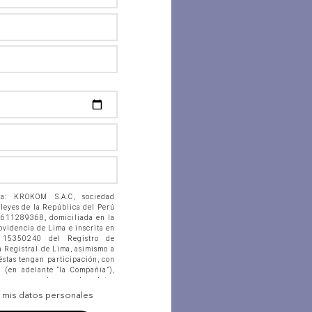
 a: KROKOM S.A.C, sociedad
 leyes de la República del Perú
0611289368, domiciliada en la
rovidencia de Lima e inscrita en
. 15350240 del Registro de
a Registral de Lima, asimismo a
éstas tengan participación, con
n (en adelante “la Compañía”),
acenen en banco de datos
 ficheros físicos, accedan,
e mis datos personales
citen, suministren, reporten,
tan, actualicen, procesen y, en