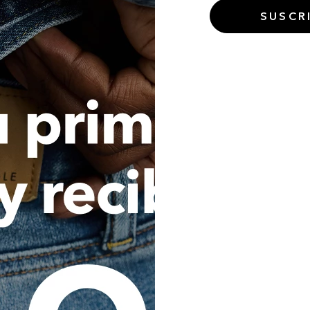
general, utilicen mis datos per
SUSCR
a la Compañía para las siguien
canales de comunicación c
personales, a través de co
telefónicas, envío de SMS,
mensajería instantánea, redes 
de comunicación conocido, para
las Compañías e informar s
promocionales. (ii) Otorgar in
ánimo de impulsar las venta
regalos, bonos, o cualqui
fidelización de clientes. 
comportamientos transaccio
aficiones, para la oferta de serv
futuros aliados. (iv) Realizar
cliente y sus reclamaciones 
ejecutar y promover campañas e
la oferta de servicios. (vi
conocimiento de clientes. (vii) 
empresas aliadas, asociados, suc
terceros para la oferta de serv
Consultar, reportar, procesar 
que se refiera a mi comportamie
cualquier Operador de la Inf
buró de crédito) o a cualquier 
pública o privada, nacional, 
administre o maneje bases de d
esta autorización implica que, 
y/o tengan acceso a los Op