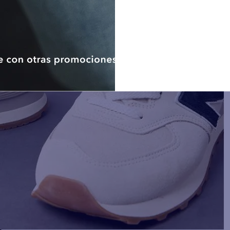
como titular tendrán derecho
otorgado en cualquier moment
electrónico, sin que dicha reti
la licitud del tratamiento anteri
De considerar que no ha sido a
derechos ARCO, el titular d
presentar una reclamación a
Protección de Datos Personales.
Nota: De no proporcionar los d
datos de contacto (correo elec
llevar a cabo las finalidades an