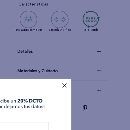
Características
Tiro
Largo completo
Stretch
Airlflex
Tela
Tejido
Detalles
Materiales y Cuidado
Talla y Fit