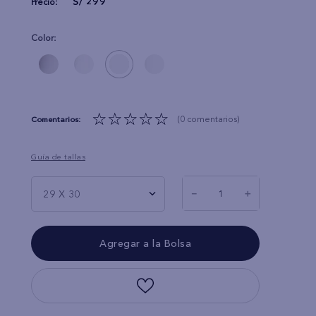
S/
299
Precio:
Color:
☆
☆
☆
☆
☆
(0 comentarios)
Guía de tallas
－
＋
29 X 30