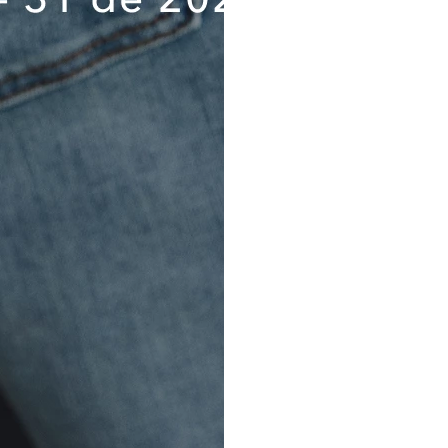
política de tratamiento de dat
haberlas comprendido a cabalid
sus alcances e implicaciones,
Información Importante sobre
personales.
Destinatarios. Los destinat
suministrados son (a) KROK
proveedor de almacenamiento de
de contacto; y (c) Administraci
se requiera de acuerdo con la l
Flujo transfronterizo. Los d
serán alojados en Colombia p
proveedor de almacenamiento de
de contacto.
Banco de Datos y Tiempo. Los 
serán almacenados en el Banco
código de RNPDP se encuentra
competente. Los datos serán co
consentimiento.
Ejercicio de los derechos ARC
personales podrán ejerce
rectificación, cancelación y op
dispuestos en la polític
www.aeo.com.pe o en cualqu
American Eagle de Perú. Ademá