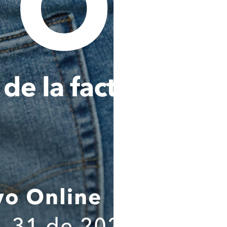
entidades o fuentes de i
mencionadas, podrán cono
conformidad con la legislación 
Analizar, evaluar y consultar 
Titular de los datos personale
lavado de activos y financiaci
por cualquier autoridad naciona
cumplir y ejecutar del contrat
que haya contratado con La C
podrá ser igualmente utilizada 
Transferir internacionalmen
sociedad Comodín S.A.S. dom
Colombia), y/o a otras empres
Holding del que es o sea parte
societario o accionarial con e
cumplir con las finalidades señ
Estas transferencias se realiza
con medidas adecuadas de prote
Al expresar mi consentimien
informado en forma clara y pre
responsable del tratamien
tratamientos, los destinatarios
ejercicio de mis derechos ARCO;
suministrado es verídica, compl
comprobable; por lo tanto, cua
suministrada será de mi única 
que exonera a la Compañía de
autoridades judiciales y/o adm
cuidadosamente el contenido