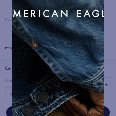
Color:
Precio:
S/
299
Cargando el resumen…
Guía de tallas
－
＋
00 Regular