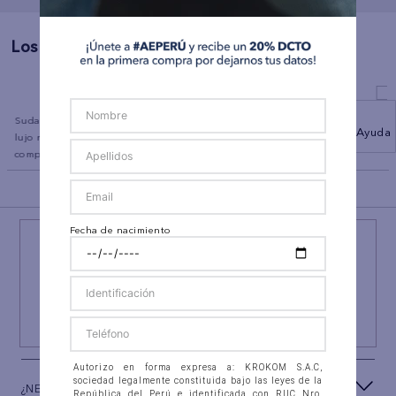
Los Más Vendidos
a
Sudadera con capucha de
Polo sin Cuello Manga Corta
Pantalón Tipo 
Ayuda
lujo relajado con cremallera
Ae
AE
completa
BACK TO TOP
Fecha de nacimiento
¡NEWSLETTER AEO!
ÚNETE A
#AEPERU
Y RECIBE UN REGALO ESPECIAL
SUSCRIBIRSE
Autorizo en forma expresa a: KROKOM S.A.C,
sociedad legalmente constituida bajo las leyes de la
¿NECESITAS AYUDA?
República del Perú e identificada con RUC Nro.