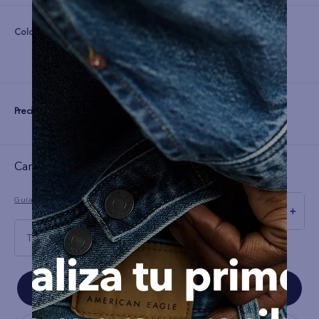
Color:
Precio:
S/
99
Cargando el resumen…
Guía de tallas
－
＋
Talla Única