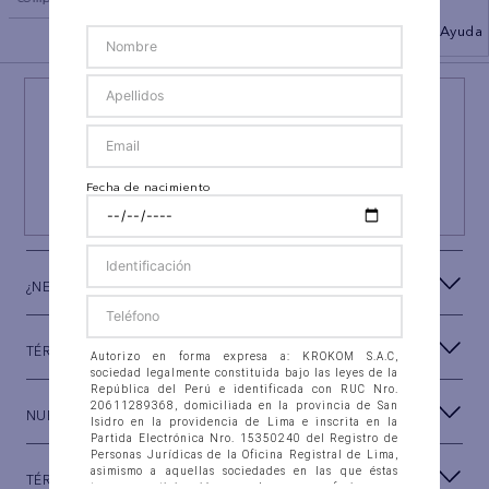
BACK TO TOP
Ayuda
¡NEWSLETTER AEO!
ÚNETE A
#AEPERU
Y RECIBE UN REGALO ESPECIAL
Fecha de nacimiento
SUSCRIBIRSE
¿NECESITAS AYUDA?
TÉRMINOS Y CONDICIONES
Autorizo en forma expresa a: KROKOM S.A.C,
sociedad legalmente constituida bajo las leyes de la
República del Perú e identificada con RUC Nro.
20611289368, domiciliada en la provincia de San
NUESTRA MARCA
Isidro en la providencia de Lima e inscrita en la
Partida Electrónica Nro. 15350240 del Registro de
Personas Jurídicas de la Oficina Registral de Lima,
asimismo a aquellas sociedades en las que éstas
TÉRMINOS LEGALES
tengan participación, con las que se fusionen o