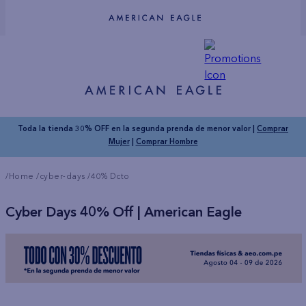
Toda la tienda 30% OFF en la segunda prenda de menor valor |
Comprar
Mujer
|
Comprar Hombre
/Home
/
cyber-days
/
40% Dcto
Cyber Days 40% Off | American Eagle