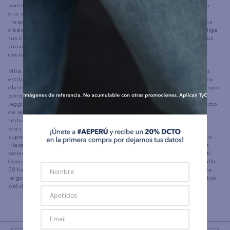
jeans en una variedad de colores y estilos para que siempre tengas lo
que está buscando. Los jeans de colores elevan tu look con colores
inesperados como el verde oliva, naranja y más, mientras que los jeans
clásicos negros, azules y jeans blancos nunca serán una mala idea. Elige
tus nuevos jeans según el color, los detalles o el ajuste y encuentra tus
próximos favoritos. ¿Jean azul claro o jean azul oscuro? ¡Toma una
decisión que te haga muy feliz, como tus jeans AE!.
Mira todas las tendencias de jeans para mujer y encuentra los últimos
estilos que amamos, como jeans de lavado ligero, rasgados, negros, no
elásticos y mucho más, luego termina tu look con los tops AE para mujer
porque cada jean merece la parte superior correcta. Usa tu nuevo
jegging para mujer favorito con un top corto para crear el look perfecto
de verano. ¿Estás buscando algo que puedas usar en clase y en el
trabajo? Los jeans negros con una camiseta básica siempre están ahí
para ti con un estilo fácil y versátil. Mezcla y combina tus partes
superiores e inferiores para crear un look que sea tuyo todo el tiempo.
¡Hacemos jeans para todos!, nuestros jeans para mujer vienen en una
variedad de tamaños para que siempre tengas la talla indicada para ti.
Compra tus jeans favoritos en tamaños inclusivos que van desde la talla
00 hasta la talla 24 y en diferentes longitudes, como extra corto y extra
largo. ¡Compra ya la línea completa de jeans para mujer y encuentra tus
próximos favoritos solo en American Eagle!
BACK TO TOP