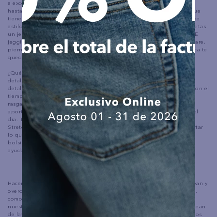
a excelente, y puedes estar segura de sentirte bien desde la mañana
hasta la noche. Los jeans son los mejores pantalones de mujer porque
tienen algo que ofrecerle a todas. ¿Te encanta el estilo de talle alto de
estilos como el Mom Jean o el Tomgirl? ¡Los tenemos para ti!. ¿Necesitas
un jean que estilice tu figura y te haga sentir cómoda a la vez? Los AE
jeggings son la respuesta. Con todo tipo de estilos como bootcut, flare,
pierna ancha, overoles, jeans ajustados, jeans con curvas y más, nunca te
quedarás sin opciones para encontrar tus nuevos AE jeans favoritos.
¿Qué diferencia a los AE jeans del resto? Nos preocupamos por los
detalles de nuestros jeans, por eso solo elegimos las mejores telas y
detalles para crearlos. El denim 100% algodón es rígido y se rompe con el
tiempo cuanto más lo usas. Nuestros denim jeans pueden venir con
rasgaduras y reparaciones terminadas a mano y nunca dejarán de
aportarle un estilo vanguardista y de la vieja escuela a tu atuendo del
día. Tejidos elásticos como Super Stretch, Super Soft y Ne (X) t Level
Stretch permiten que tus jeans siempre se muevan contigo sin importar
lo que estés haciendo. Otros elementos como detalles de botones,
bolsillos de gran tamaño y todos los lavados que se te ocurran te
ayudarán a crear el aspecto exacto que deseas, cuando lo deseas.
Hacemos jeans modernos para mujer como el Mom Jean, Cropped Jean y
overoles. Siempre tendremos los ajustes clásicos que conoces y amas,
como jeans bootcut, ajustados, acampanados y más. ¿Ya probaste
nuestros flared jeans? Ya sea que prefieras el aspecto icónico de un jean
de lavado claro o te gusten los tonos oscuros, hacemos todos nuestros