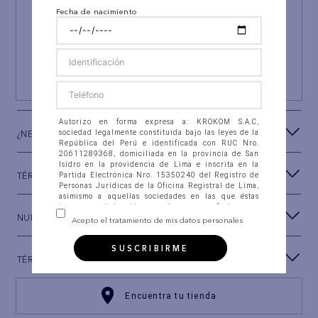
Fecha de nacimiento
¡NEWSLETTER AEO!
ÚNETE A
#AEPERU
Y RECIBE UN REGALO ESPECIAL
SUSCRIBIRSE
Autorizo en forma expresa a: KROKOM S.A.C,
¿NECESITAS AYUDA?
sociedad legalmente constituida bajo las leyes de la
República del Perú e identificada con RUC Nro.
20611289368, domiciliada en la provincia de San
Isidro en la providencia de Lima e inscrita en la
TÉRMINOS Y CONDICIONES
Partida Electrónica Nro. 15350240 del Registro de
Personas Jurídicas de la Oficina Registral de Lima,
asimismo a aquellas sociedades en las que éstas
tengan participación, con las que se fusionen o
NUESTRA MARCA
integren (en adelante “la Compañía”), para que
Acepto el tratamiento de mis datos personales
recolecten, almacenen en banco de datos
automatizados, así como en ficheros físicos, accedan,
SUSCRIBIRME
intercambien, consulten, soliciten, suministren,
TÉRMINOS LEGALES
reporten, divulguen, transfieran, transmitan,
actualicen, procesen y, en general, utilicen mis datos
personales que estoy suministrando a la Compañía
para las siguientes FINALIDADES: (i) Establecer
Encuentra tu tienda
canales de comunicación con el Titular de los datos
personales, a través de correo electrónico, llamadas