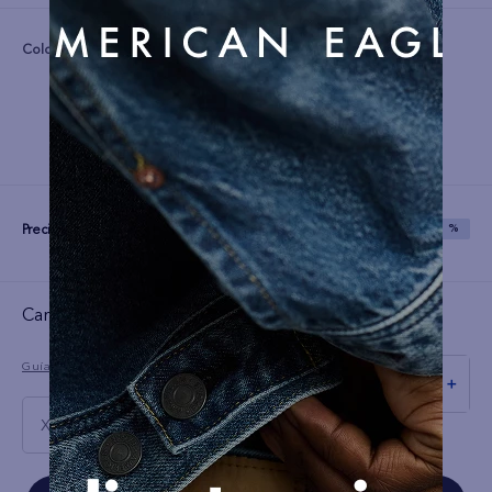
Color:
Precio:
S/
59
S/
149
SAVE
60 %
Cargando el resumen…
Guía de tallas
－
＋
XS