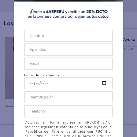
Los Más Vendidos
Ayuda
co
Polo sin Cuello Manga Corta
Polo sin Cuello
Ae
Ae
Fecha de nacimiento
Jean Slim Straight Ae
BACK TO TOP
Autorizo en forma expresa a: KROKOM S.A.C,
sociedad legalmente constituida bajo las leyes de la
República del Perú e identificada con RUC Nro.
20611289368, domiciliada en la provincia de San