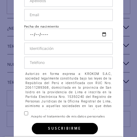
SUSCRIBIRSE
Fecha de nacimiento
¿NECESITAS AYUDA?
TÉRMINOS Y CONDICIONES
NUESTRA MARCA
Autorizo en forma expresa a: KROKOM S.A.C,
sociedad legalmente constituida bajo las leyes de la
TÉRMINOS LEGALES
República del Perú e identificada con RUC Nro.
20611289368, domiciliada en la provincia de San
Isidro en la providencia de Lima e inscrita en la
Partida Electrónica Nro. 15350240 del Registro de
Encuentra tu tienda
Personas Jurídicas de la Oficina Registral de Lima,
asimismo a aquellas sociedades en las que éstas
tengan participación, con las que se fusionen o
integren (en adelante “la Compañía”), para que
Acepto el tratamiento de mis datos personales
Consulta estado Reclamación
recolecten, almacenen en banco de datos
automatizados, así como en ficheros físicos, accedan,
SUSCRIBIRME
intercambien, consulten, soliciten, suministren,
reporten, divulguen, transfieran, transmitan,