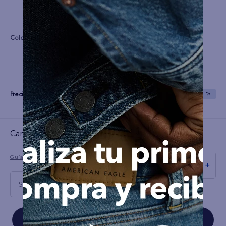
Color:
Precio:
S/
51
S/
129
SAVE
60 %
Cargando el resumen…
Guía de tallas
－
＋
S