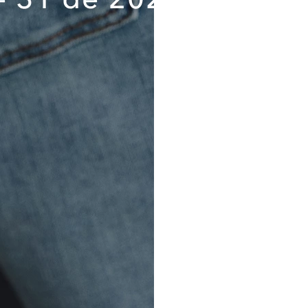
política de tratamiento de dat
haberlas comprendido a cabalid
sus alcances e implicaciones,
Información Importante sobre
personales.
Destinatarios. Los destinat
suministrados son (a) KROK
proveedor de almacenamiento de
de contacto; y (c) Administraci
se requiera de acuerdo con la l
Flujo transfronterizo. Los d
serán alojados en Colombia p
proveedor de almacenamiento de
de contacto.
Banco de Datos y Tiempo. Los 
serán almacenados en el Banco
código de RNPDP se encuentra
competente. Los datos serán co
consentimiento.
Ejercicio de los derechos ARC
personales podrán ejerce
rectificación, cancelación y op
dispuestos en la polític
www.aeo.com.pe o en cualqu
American Eagle de Perú. Ademá