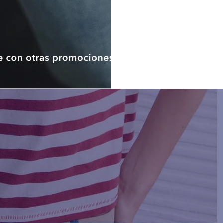
como titular tendrán derecho
otorgado en cualquier moment
electrónico, sin que dicha reti
la licitud del tratamiento anteri
De considerar que no ha sido a
derechos ARCO, el titular d
presentar una reclamación a
Protección de Datos Personales.
Nota: De no proporcionar los d
datos de contacto (correo elec
llevar a cabo las finalidades an