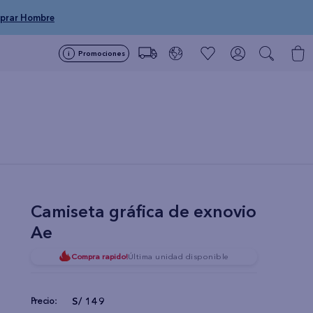
prar Hombre
Promociones
Camiseta gráfica de exnovio
Ae
Compra rapido!
Última unidad disponible
S/
149
Precio: