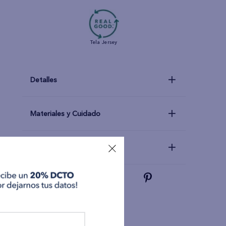
Tela
Jersey
Detalles
Materiales y Cuidado
Talla y Fit