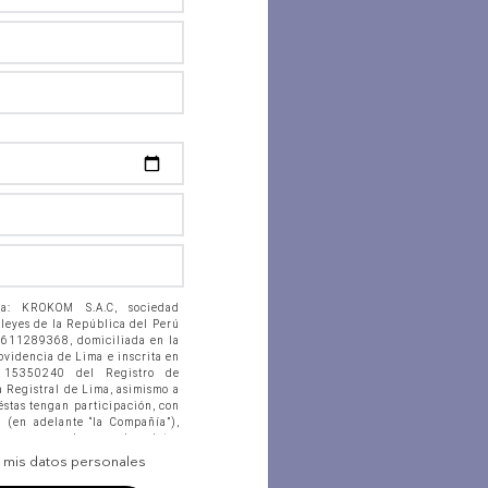
 a: KROKOM S.A.C, sociedad
 leyes de la República del Perú
0611289368, domiciliada en la
rovidencia de Lima e inscrita en
. 15350240 del Registro de
a Registral de Lima, asimismo a
éstas tengan participación, con
n (en adelante “la Compañía”),
acenen en banco de datos
 ficheros físicos, accedan,
e mis datos personales
citen, suministren, reporten,
tan, actualicen, procesen y, en