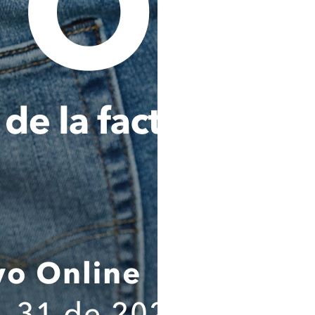
entidades o fuentes de i
mencionadas, podrán cono
conformidad con la legislación 
Analizar, evaluar y consultar 
Titular de los datos personale
lavado de activos y financiaci
por cualquier autoridad naciona
cumplir y ejecutar del contrat
que haya contratado con La C
podrá ser igualmente utilizada 
Transferir internacionalmen
sociedad Comodín S.A.S. dom
Colombia), y/o a otras empres
Holding del que es o sea parte
societario o accionarial con e
cumplir con las finalidades señ
Estas transferencias se realiza
con medidas adecuadas de prote
Al expresar mi consentimien
informado en forma clara y pre
responsable del tratamien
tratamientos, los destinatarios
ejercicio de mis derechos ARCO;
suministrado es verídica, compl
comprobable; por lo tanto, cua
suministrada será de mi única 
que exonera a la Compañía de
autoridades judiciales y/o adm
cuidadosamente el contenido