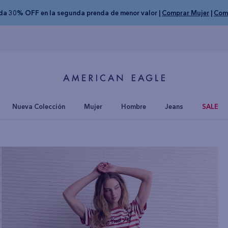
nda 30% OFF en la segunda prenda de menor valor |
Comprar Mujer
|
Com
Nueva Colección
Mujer
Hombre
Jeans
SALE