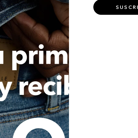
general, utilicen mis datos per
SUSCR
a la Compañía para las siguien
canales de comunicación c
personales, a través de co
telefónicas, envío de SMS,
mensajería instantánea, redes 
de comunicación conocido, para
las Compañías e informar s
promocionales. (ii) Otorgar in
ánimo de impulsar las venta
regalos, bonos, o cualqui
fidelización de clientes. 
comportamientos transaccio
aficiones, para la oferta de serv
futuros aliados. (iv) Realizar
cliente y sus reclamaciones 
ejecutar y promover campañas e
la oferta de servicios. (vi
conocimiento de clientes. (vii) 
empresas aliadas, asociados, suc
terceros para la oferta de serv
Consultar, reportar, procesar 
que se refiera a mi comportamie
cualquier Operador de la Inf
buró de crédito) o a cualquier 
pública o privada, nacional, 
administre o maneje bases de d
esta autorización implica que, 
y/o tengan acceso a los Op