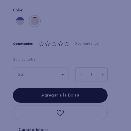
Color:
☆
☆
☆
☆
☆
(0 comentarios)
Guía de tallas
－
＋
XXL
Características