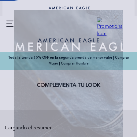
Toda la tienda 30% OFF en la segunda prenda de menor valor |
Comprar
Mujer
|
Comprar Hombre
COMPLEMENTA TU LOOK
Cargando el resumen…