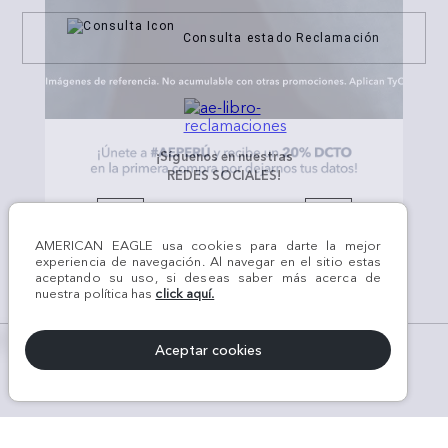
Consulta estado Reclamación
¡Síguenos en nuestras
REDES SOCIALES!
AMERICAN EAGLE usa cookies para darte la mejor
experiencia de navegación. Al navegar en el sitio estas
aceptando su uso, si deseas saber más acerca de
#AEJEANS #AerieREALCOL
nuestra política has
click aquí.
x
Aceptar cookies
© Todos los derechos reservados AE 2024 | KROKOM S.A.C | RUC Nro.
20611289368 | Perú