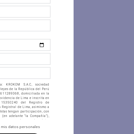
 a: KROKOM S.A.C, sociedad
 leyes de la República del Perú
0611289368, domiciliada en la
rovidencia de Lima e inscrita en
. 15350240 del Registro de
a Registral de Lima, asimismo a
éstas tengan participación, con
n (en adelante “la Compañía”),
acenen en banco de datos
 ficheros físicos, accedan,
e mis datos personales
citen, suministren, reporten,
tan, actualicen, procesen y, en