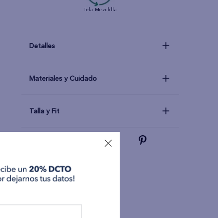
Tela
Mezclilla
Detalles
Materiales y Cuidado
Talla y Fit