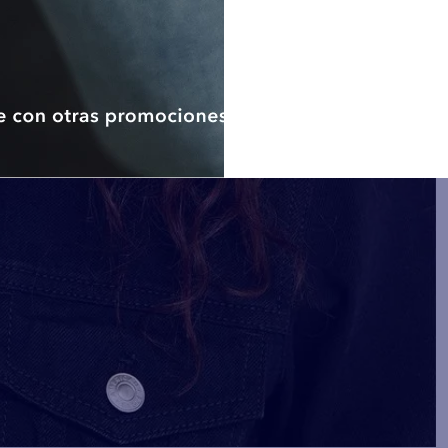
como titular tendrán derecho
otorgado en cualquier moment
electrónico, sin que dicha reti
la licitud del tratamiento anteri
De considerar que no ha sido a
derechos ARCO, el titular d
presentar una reclamación a
Protección de Datos Personales.
Nota: De no proporcionar los d
datos de contacto (correo elec
llevar a cabo las finalidades an