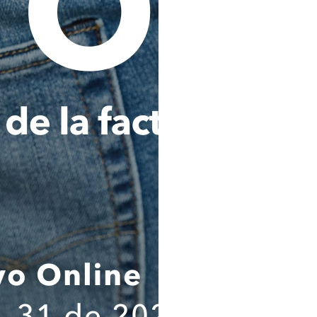
entidades o fuentes de i
mencionadas, podrán cono
conformidad con la legislación 
Analizar, evaluar y consultar 
Titular de los datos personale
lavado de activos y financiaci
por cualquier autoridad naciona
cumplir y ejecutar del contrat
que haya contratado con La C
podrá ser igualmente utilizada 
Transferir internacionalmen
sociedad Comodín S.A.S. dom
Colombia), y/o a otras empres
Holding del que es o sea parte
societario o accionarial con e
cumplir con las finalidades señ
Estas transferencias se realiza
con medidas adecuadas de prote
Al expresar mi consentimien
informado en forma clara y pre
responsable del tratamien
tratamientos, los destinatarios
ejercicio de mis derechos ARCO;
suministrado es verídica, compl
comprobable; por lo tanto, cua
suministrada será de mi única 
que exonera a la Compañía de
autoridades judiciales y/o adm
cuidadosamente el contenido