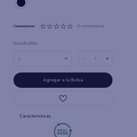
☆
☆
☆
☆
☆
(0 comentarios)
Guía de tallas
－
＋
L
Características