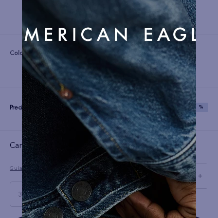
Color:
Precio:
S/
87
S/
219
SAVE
60 %
Cargando el resumen…
Guía de tallas
－
＋
30