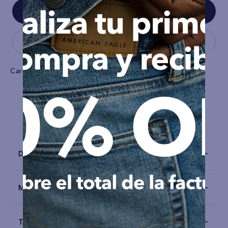
Características
Stretch
Airlflex
Tela
Tejido
Detalles
Materiales y Cuidado
Talla y Fit