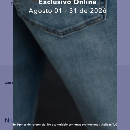
Talla y Fit
COMPLEMENTA TU LOOK
☆
☆
☆
☆
☆
(0 comentarios)
No hay comentarios.