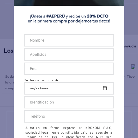
Ayuda
Los Más Vendidos
a
Sudadera con capucha de
Polo sin Cuello Manga Corta
Pantalón Tipo 
Fecha de nacimiento
lujo relajado con cremallera
Ae
AE
completa
BACK TO TOP
¡NEWSLETTER AEO!
ÚNETE A
#AEPERU
Autorizo en forma expresa a: KROKOM S.A.C,
Y RECIBE UN REGALO ESPECIAL
sociedad legalmente constituida bajo las leyes de la
República del Perú e identificada con RUC Nro.