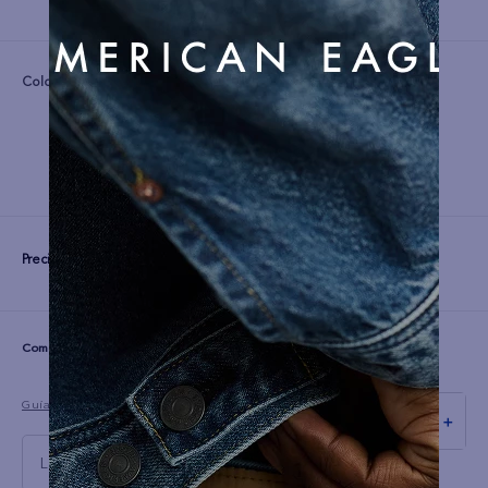
Color:
Precio:
S/
99
☆
☆
☆
☆
☆
(0 comentarios)
Guía de tallas
－
＋
L