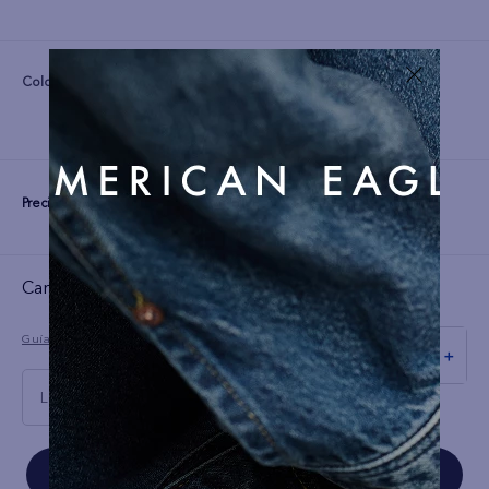
Color:
Precio:
S/
129
Cargando el resumen…
Guía de tallas
－
＋
L