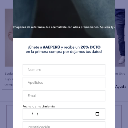
co
Polo sin Cuello Manga Corta
Ae
Sudadera con capucha de
Jean Slim Strai
lujo relajado con cremallera
completa
Ayuda
BACK TO TOP
Fecha de nacimiento
¡NEWSLETTER AEO!
ÚNETE A
#AEPERU
Y RECIBE UN REGALO ESPECIAL