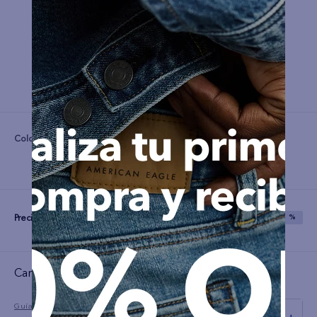
Color:
Precio:
S/
59
S/
149
SAVE
60 %
Cargando el resumen…
Guía de tallas
－
＋