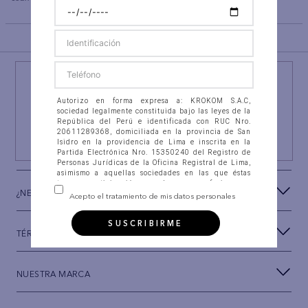
completa
BACK TO TOP
¡NEWSLETTER AEO!
ÚNETE A
#AEPERU
Autorizo en forma expresa a: KROKOM S.A.C,
Y RECIBE UN REGALO ESPECIAL
sociedad legalmente constituida bajo las leyes de la
República del Perú e identificada con RUC Nro.
20611289368, domiciliada en la provincia de San
SUSCRIBIRSE
Isidro en la providencia de Lima e inscrita en la
Partida Electrónica Nro. 15350240 del Registro de
Personas Jurídicas de la Oficina Registral de Lima,
asimismo a aquellas sociedades en las que éstas
tengan participación, con las que se fusionen o
¿NECESITAS AYUDA?
integren (en adelante “la Compañía”), para que
Acepto el tratamiento de mis datos personales
recolecten, almacenen en banco de datos
automatizados, así como en ficheros físicos, accedan,
SUSCRIBIRME
intercambien, consulten, soliciten, suministren,
TÉRMINOS Y CONDICIONES
reporten, divulguen, transfieran, transmitan,
actualicen, procesen y, en general, utilicen mis datos
personales que estoy suministrando a la Compañía
para las siguientes FINALIDADES: (i) Establecer
NUESTRA MARCA
canales de comunicación con el Titular de los datos
personales, a través de correo electrónico, llamadas
telefónicas, envío de SMS, Whatsapp, herramientas
de mensajería instantánea, redes sociales o