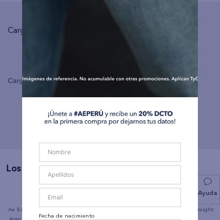
Cargando el resumen…
Cargando comentarios…
Los Más Vendidos
Ayuda
Ae Easyflex +tencel™ Fibers
Sudadera con capucha de
Jean Straight A
Fecha de nacimiento
Jean Recto Relajado
lujo relajado con cremallera
Alto Ae