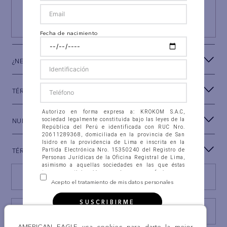
Y RECIBE UN REGALO ESPECIAL
SUSCRIBIRSE
Fecha de nacimiento
¿NECESITAS AYUDA?
TÉRMINOS Y CONDICIONES
Autorizo en forma expresa a: KROKOM S.A.C,
sociedad legalmente constituida bajo las leyes de la
NUESTRA MARCA
República del Perú e identificada con RUC Nro.
20611289368, domiciliada en la provincia de San
Isidro en la providencia de Lima e inscrita en la
Partida Electrónica Nro. 15350240 del Registro de
TÉRMINOS LEGALES
Personas Jurídicas de la Oficina Registral de Lima,
asimismo a aquellas sociedades en las que éstas
tengan participación, con las que se fusionen o
Encuentra tu tienda
integren (en adelante “la Compañía”), para que
Acepto el tratamiento de mis datos personales
recolecten, almacenen en banco de datos
automatizados, así como en ficheros físicos, accedan,
SUSCRIBIRME
intercambien, consulten, soliciten, suministren,
reporten, divulguen, transfieran, transmitan,
Consulta estado Reclamación
actualicen, procesen y, en general, utilicen mis datos
AMERICAN EAGLE usa cookies para darte la mejor
personales que estoy suministrando a la Compañía